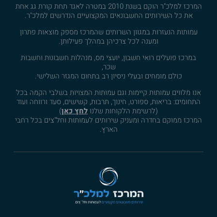
המרכז למלכ"ר הוקם בשנת 2010 במטרה לאגד תחת קורת גג אחת
את כל השירותים החשבונאים המקצועיים הנדרשים למלכ"ר.
עמותות הנעזרות במגוון השרותים שהמרכז מספק מוצאות פתרון
ומענה לכל צרכיהן במהלך פעילותן.
במרכז פועלים רואי חשבון, יועצי מס, מנהלות חשבונות וחשבות
שכר,
כולם מומחים ובעלי ניסיון רב בתחום המגזר השלישי.
אנו מלווים עמותות קיימות וגם עמותות המצויות בשלבי הקמה בכל
התחומים: בריאות, ספורט, חינוך, תרבות, קשישים, סעד ורווחה ועוד
(לרשימת הלקוחות שלנו
לחץ כאן
)
המרכז ממוקם בחדרה ומעניק שירותים לעמותות וחל"צים בכל רחבי
הארץ.