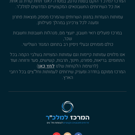
המרכז למלכ"ר הוקם בשנת 2010 במטרה לאגד תחת קורת גג אחת
את כל השירותים החשבונאים המקצועיים הנדרשים למלכ"ר.
עמותות הנעזרות במגוון השרותים שהמרכז מספק מוצאות פתרון
ומענה לכל צרכיהן במהלך פעילותן.
במרכז פועלים רואי חשבון, יועצי מס, מנהלות חשבונות וחשבות
שכר,
כולם מומחים ובעלי ניסיון רב בתחום המגזר השלישי.
אנו מלווים עמותות קיימות וגם עמותות המצויות בשלבי הקמה בכל
התחומים: בריאות, ספורט, חינוך, תרבות, קשישים, סעד ורווחה ועוד
(לרשימת הלקוחות שלנו
לחץ כאן
)
המרכז ממוקם בחדרה ומעניק שירותים לעמותות וחל"צים בכל רחבי
הארץ.